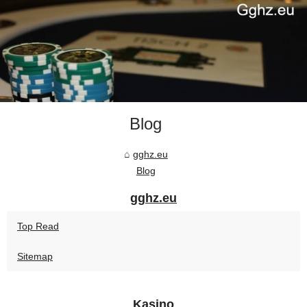
Blog
gghz.eu
Blog
gghz.eu
Top Read
Sitemap
Kasino